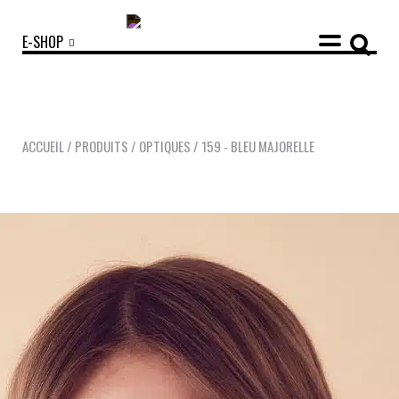
E-SHOP
ACCUEIL
/
PRODUITS
/
OPTIQUES
/
159 - BLEU MAJORELLE
COLLECTIONS
ACCESSOIRES
NOUVEAUTÉS
OPTIQUES
SOLAIRES
MANIFESTO
SAV RESPONSABLE
NOTRE HISTOIRE
NOS ENGAGEMENTS
LOOKBOOKS