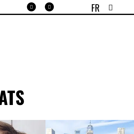
FR
ATS