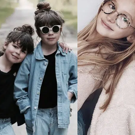
MANIFESTO
SAV RESPONSABLE
NOTRE HISTOIRE
NOS ENGAGEMENTS
LOOKBOOKS
POINTS DE VENTE