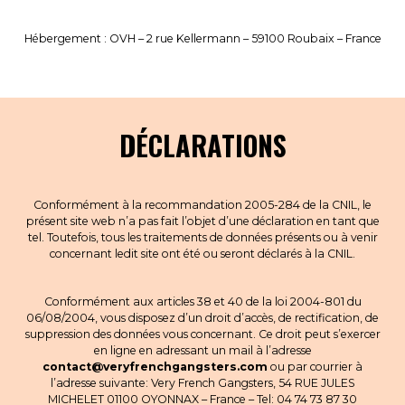
POINTS DE VENTE
Hébergement : OVH – 2 rue Kellermann – 59100 Roubaix – France
CONTACT
PRESSE & PARTENARIATS
NOUS CONTACTER
DÉCLARATIONS
Conformément à la recommandation 2005-284 de la CNIL, le
présent site web n’a pas fait l’objet d’une déclaration en tant que
tel. Toutefois, tous les traitements de données présents ou à venir
concernant ledit site ont été ou seront déclarés à la CNIL.
Conformément aux articles 38 et 40 de la loi 2004-801 du
06/08/2004, vous disposez d’un droit d’accès, de rectification, de
suppression des données vous concernant. Ce droit peut s’exercer
en ligne en adressant un mail à l’adresse
contact@veryfrenchgangsters.com
ou par courrier à
l’adresse suivante: Very French Gangsters, 54 RUE JULES
MICHELET 01100 OYONNAX – France – Tel: 04 74 73 87 30