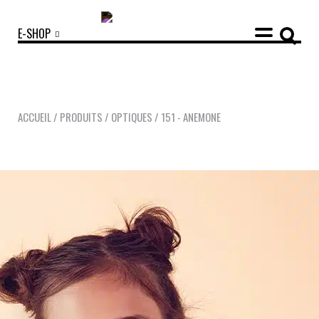
E-SHOP
ACCUEIL
/
PRODUITS
/
OPTIQUES
/
151 - ANEMONE
COLLECTIONS
ACCESSOIRES
NOUVEAUTÉS
OPTIQUES
SOLAIRES
MANIFESTO
SAV RESPONSABLE
NOTRE HISTOIRE
NOS ENGAGEMENTS
LOOKBOOKS