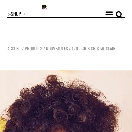
E-SHOP
ACCUEIL
/
PRODUITS
/
NOUVEAUTÉS
/
120 - GRIS CRISTAL CLAIR
COLLECTIONS
ACCESSOIRES
NOUVEAUTÉS
OPTIQUES
SOLAIRES
MANIFESTO
SAV RESPONSABLE
NOTRE HISTOIRE
NOS ENGAGEMENTS
LOOKBOOKS