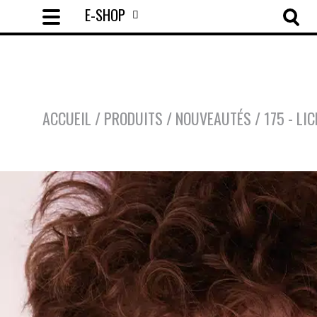
E-SHOP
ACCUEIL
/
PRODUITS
/
NOUVEAUTÉS
/
175 - LI