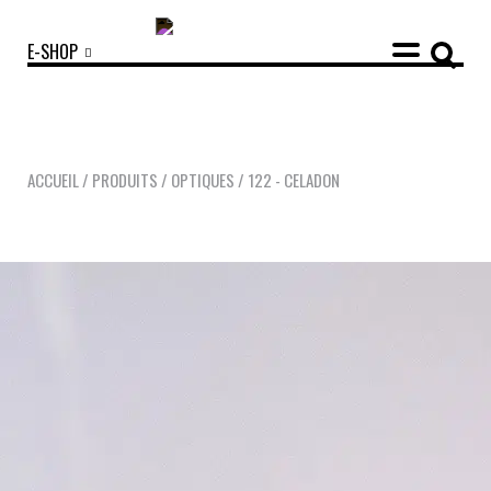
E-SHOP
ACCUEIL
/
PRODUITS
/
OPTIQUES
/
122 - CELADON
COLLECTIONS
ACCESSOIRES
NOUVEAUTÉS
OPTIQUES
SOLAIRES
MANIFESTO
SAV RESPONSABLE
NOTRE HISTOIRE
NOS ENGAGEMENTS
LOOKBOOKS