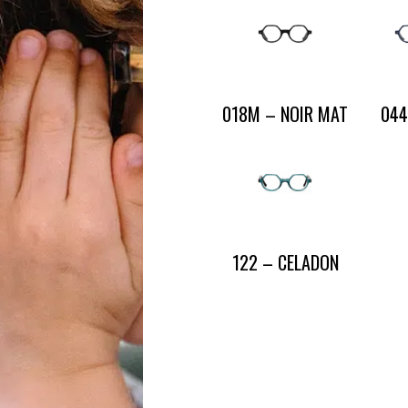
CONTACT
PRESSE & PARTENARIATS
NOUS CONTACTER
018M – NOIR MAT
044
122 – CELADON