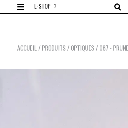
E-SHOP
ACCUEIL
/
PRODUITS
/
OPTIQUES
/
087 - PRUN