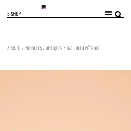
E-SHOP
ACCUEIL
/
PRODUITS
/
OPTIQUES
/
163 - BLEU PÉTROLE
COLLECTIONS
ACCESSOIRES
NOUVEAUTÉS
OPTIQUES
SOLAIRES
MANIFESTO
SAV RESPONSABLE
NOTRE HISTOIRE
NOS ENGAGEMENTS
LOOKBOOKS