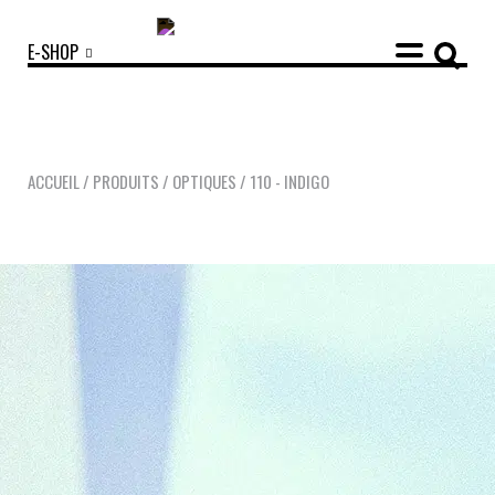
E-SHOP
ACCUEIL
/
PRODUITS
/
OPTIQUES
/
110 - INDIGO
COLLECTIONS
ACCESSOIRES
NOUVEAUTÉS
OPTIQUES
SOLAIRES
MANIFESTO
SAV RESPONSABLE
NOTRE HISTOIRE
NOS ENGAGEMENTS
LOOKBOOKS