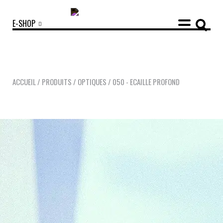
E-SHOP
ACCUEIL
/
PRODUITS
/
OPTIQUES
/
050 - ECAILLE PROFOND
COLLECTIONS
ACCESSOIRES
NOUVEAUTÉS
OPTIQUES
SOLAIRES
MANIFESTO
SAV RESPONSABLE
NOTRE HISTOIRE
NOS ENGAGEMENTS
LOOKBOOKS