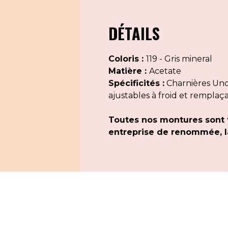
DÉTAILS
Coloris :
119 - Gris mineral
Matière :
Acetate
Spécificités :
Charnières Uno 
ajustables à froid et remplaç
Toutes nos montures sont 
entreprise de renommée, la