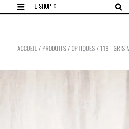
E-SHOP
ACCUEIL
/
PRODUITS
/
OPTIQUES
/
119 - GRIS 