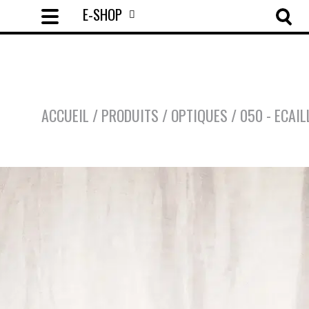
E-SHOP
ACCUEIL
/
PRODUITS
/
OPTIQUES
/
050 - ECAIL