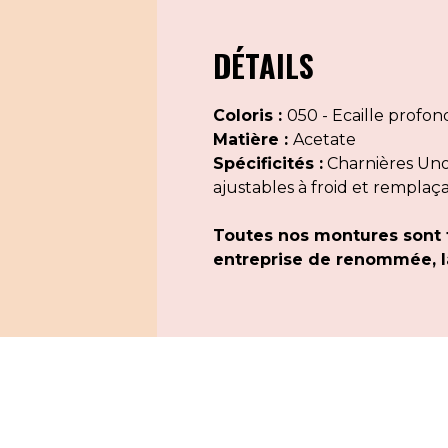
DÉTAILS
Coloris :
050 - Ecaille profon
Matière :
Acetate
Spécificités :
Charnières Uno 
ajustables à froid et remplaç
Toutes nos montures sont 
entreprise de renommée, la