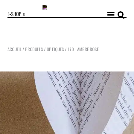
E-SHOP
ACCUEIL
/
PRODUITS
/
OPTIQUES
/
170 - AMBRE ROSE
COLLECTIONS
ACCESSOIRES
NOUVEAUTÉS
OPTIQUES
SOLAIRES
MANIFESTO
SAV RESPONSABLE
NOTRE HISTOIRE
NOS ENGAGEMENTS
LOOKBOOKS