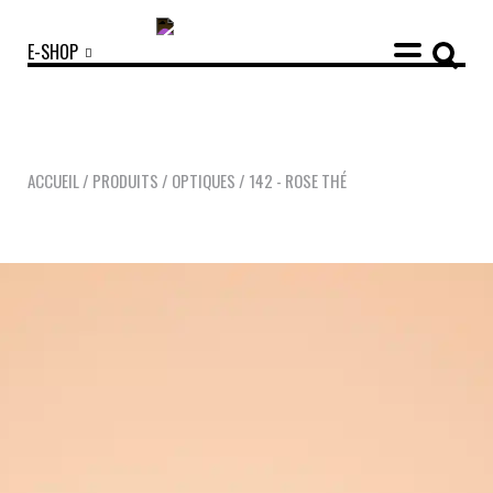
E-SHOP
ACCUEIL
/
PRODUITS
/
OPTIQUES
/
142 - ROSE THÉ
COLLECTIONS
ACCESSOIRES
NOUVEAUTÉS
OPTIQUES
SOLAIRES
MANIFESTO
SAV RESPONSABLE
NOTRE HISTOIRE
NOS ENGAGEMENTS
LOOKBOOKS