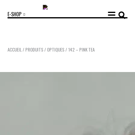
E-SHOP
ACCUEIL
/
PRODUITS
/
OPTIQUES
/
142 – PINK TEA
COLLECTIONS
ACCESSOIRES
NOUVEAUTÉS
OPTIQUES
SOLAIRES
MANIFESTO
SAV RESPONSABLE
NOTRE HISTOIRE
NOS ENGAGEMENTS
LOOKBOOKS