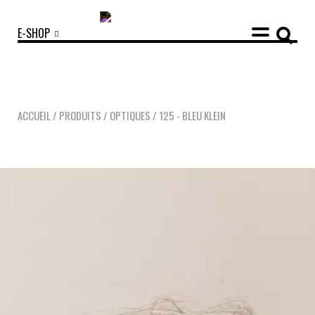
E-SHOP
ACCUEIL
/
PRODUITS
/
OPTIQUES
/
125 - BLEU KLEIN
COLLECTIONS
ACCESSOIRES
NOUVEAUTÉS
OPTIQUES
SOLAIRES
MANIFESTO
SAV RESPONSABLE
NOTRE HISTOIRE
NOS ENGAGEMENTS
LOOKBOOKS