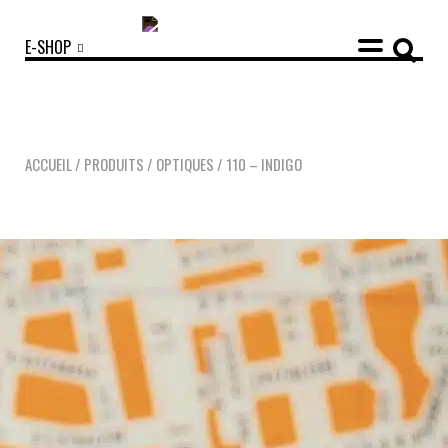
E-SHOP
ACCUEIL
/
PRODUITS
/
OPTIQUES
/
110 – INDIGO
COLLECTIONS
ACCESSOIRES
NOUVEAUTÉS
OPTIQUES
SOLAIRES
MANIFESTO
SAV RESPONSABLE
NOTRE HISTOIRE
NOS ENGAGEMENTS
LOOKBOOKS