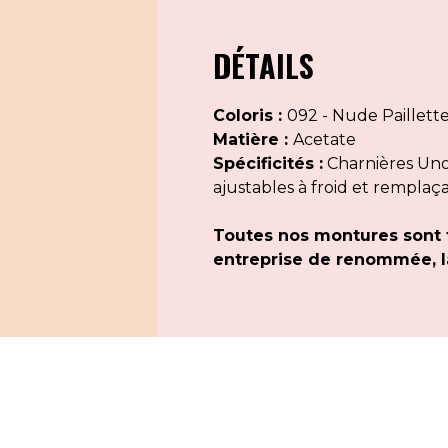
DÉTAILS
Coloris :
092 - Nude Paillett
Matière :
Acetate
Spécificités :
Charnières Uno 
ajustables à froid et remplaç
Toutes nos montures sont 
entreprise de renommée, la