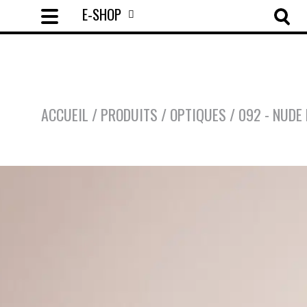
E-SHOP
ACCUEIL
/
PRODUITS
/
OPTIQUES
/
092 - NUDE 