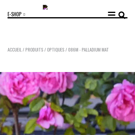
E-SHOP
ACCUEIL
/
PRODUITS
/
OPTIQUES
/
086M - PALLADIUM MAT
COLLECTIONS
ACCESSOIRES
NOUVEAUTÉS
OPTIQUES
SOLAIRES
MANIFESTO
SAV RESPONSABLE
NOTRE HISTOIRE
NOS ENGAGEMENTS
LOOKBOOKS