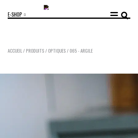
E-SHOP
ACCUEIL
/
PRODUITS
/
OPTIQUES
/
065 - ARGILE
COLLECTIONS
ACCESSOIRES
NOUVEAUTÉS
OPTIQUES
SOLAIRES
MANIFESTO
SAV RESPONSABLE
NOTRE HISTOIRE
NOS ENGAGEMENTS
LOOKBOOKS