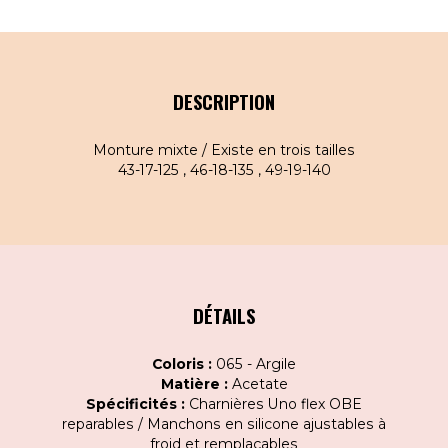
DESCRIPTION
Monture mixte / Existe en trois tailles
43-17-125 , 46-18-135 , 49-19-140
DÉTAILS
Coloris :
065 - Argile
Matière :
Acetate
Spécificités :
Charnières Uno flex OBE
reparables / Manchons en silicone ajustables à
froid et remplaçables