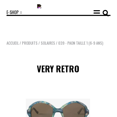
E-SHOP
ACCUEIL
/
PRODUITS
/
SOLAIRES
/
039 - PAON TAILLE 1 (6-9 ANS)
COLLECTIONS
VERY RETRO
ACCESSOIRES
NOUVEAUTÉS
OPTIQUES
SOLAIRES
MANIFESTO
SAV RESPONSABLE
NOTRE HISTOIRE
NOS ENGAGEMENTS
LOOKBOOKS