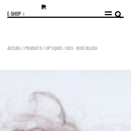
E-SHOP
ACCUEIL
/
PRODUITS
/
OPTIQUES
/
003 - ROSE BLUSH
COLLECTIONS
ACCESSOIRES
NOUVEAUTÉS
OPTIQUES
SOLAIRES
MANIFESTO
SAV RESPONSABLE
NOTRE HISTOIRE
NOS ENGAGEMENTS
LOOKBOOKS